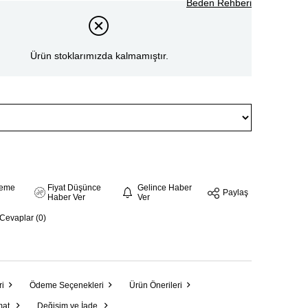
Beden Rehberi
Ürün stoklarımızda kalmamıştır.
steme
Fiyat Düşünce
Gelince Haber
Paylaş
Haber Ver
Ver
 Cevaplar (0)
ri
Ödeme Seçenekleri
Ürün Önerileri
mat
Değişim ve İade