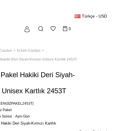
Türkçe - USD
0
Cüzdan
Erkek Cüzdan
Hakiki Deri Siyah-Kırmızı Unisex Kartlık 2453T
Pakel Hakiki Deri Siyah-
 Unisex Kartlık 2453T
CENGİZPAKEL2453T)
z Pakel
m Süresi
:
Aynı Gün
Hakiki Deri Siyah-Kırmızı Kartlık