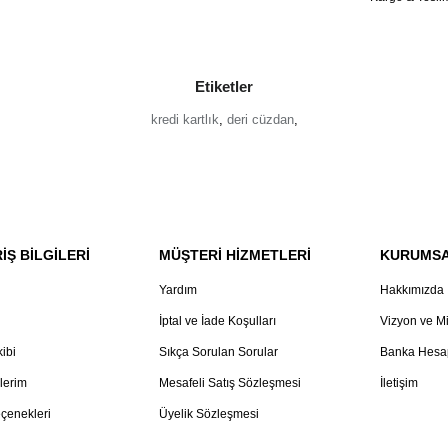
Etiketler
kredi kartlık
,
deri cüzdan
,
İŞ BİLGİLERİ
MÜŞTERİ HİZMETLERİ
KURUMS
Yardım
Hakkımızda
İptal ve İade Koşulları
Vizyon ve M
kibi
Sıkça Sorulan Sorular
Banka Hesap
lerim
Mesafeli Satış Sözleşmesi
İletişim
çenekleri
Üyelik Sözleşmesi