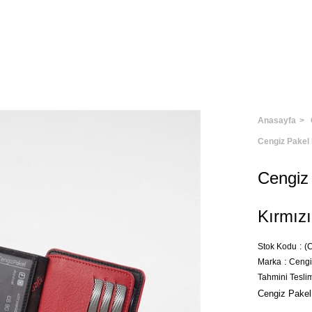
Anasayfa
Cengiz Pakel 
Cengiz 
Kırmızı
Stok Kodu
(
Marka
:
Cengi
Tahmini Tesli
Cengiz Pakel 