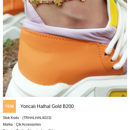
Yoncalı Halhal Gold B200
YENI
Stok Kodu
(TRHALHAL4023)
ÜRÜN
Marka
:
Çlk Accessories