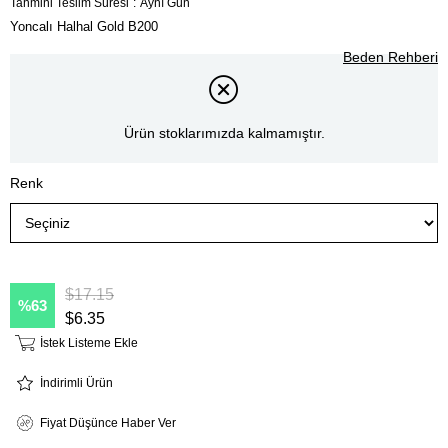
Tahmini Teslim Süresi
:
Aynı Gün
Yoncalı Halhal Gold B200
Beden Rehberi
Ürün stoklarımızda kalmamıştır.
Renk
$17.15
63
$6.35
İstek Listeme Ekle
İndirimli Ürün
Fiyat Düşünce Haber Ver