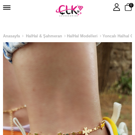
0
Anasayfa
HalHal & Şahmeran
HalHal Modelleri
Yoncalı Halhal G