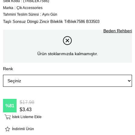
Stok Kodu
(TRBİLEK7586)
Marka
:
Çlk Accessories
Tahmini Teslim Süresi
:
Aynı Gün
Taşlı Sonsuz Döngü Zincir Bileklik TrBilek7586 B33503
Beden Rehberi
Ürün stoklarımızda kalmamıştır.
Renk
$17.98
81
$3.43
İstek Listeme Ekle
İndirimli Ürün