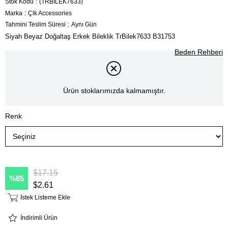
Stok Kodu
(TRBİLEK7633)
Marka
:
Çlk Accessories
Tahmini Teslim Süresi
:
Aynı Gün
Siyah Beyaz Doğaltaş Erkek Bileklik TrBilek7633 B31753
Beden Rehberi
Ürün stoklarımızda kalmamıştır.
Renk
$17.15
85
$2.61
İstek Listeme Ekle
İndirimli Ürün