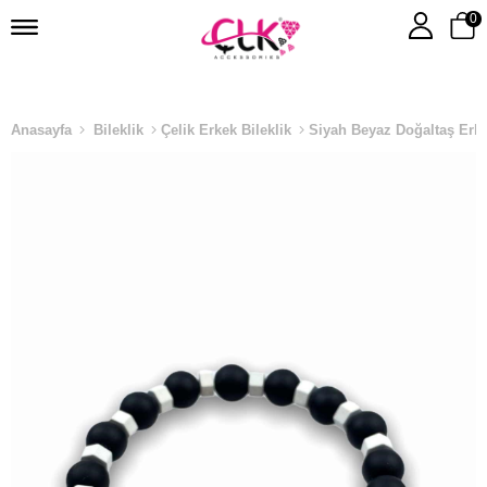
0
Anasayfa
Bileklik
Çelik Erkek Bileklik