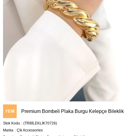
Premium Bombeli Plaka Burgu Kelepçe Bileklik
YENI
Stok Kodu
(TRBİLEKLİK70726)
ÜRÜN
Marka
:
Çlk Accessories