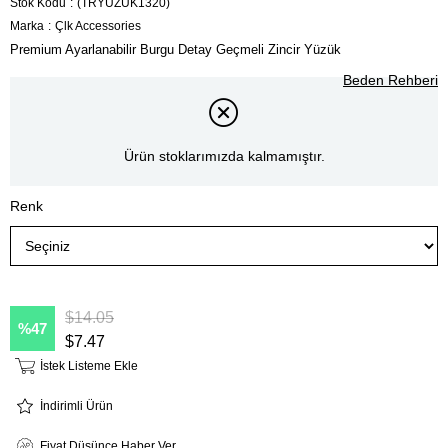
Stok Kodu
(TRYÜZÜK1320)
Marka
:
Çlk Accessories
Premium Ayarlanabilir Burgu Detay Geçmeli Zincir Yüzük
Beden Rehberi
Ürün stoklarımızda kalmamıştır.
Renk
$14.05
47
$7.47
İstek Listeme Ekle
İndirimli Ürün
Fiyat Düşünce Haber Ver