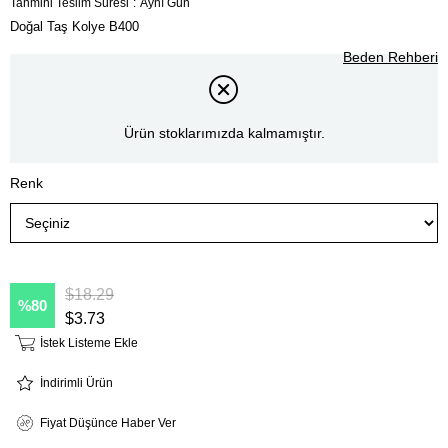
Tahmini Teslim Süresi
:
Aynı Gün
Doğal Taş Kolye B400
Beden Rehberi
Ürün stoklarımızda kalmamıştır.
Renk
$18.29
80
$3.73
İstek Listeme Ekle
İndirimli Ürün
Fiyat Düşünce Haber Ver