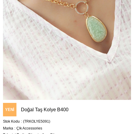
Doğal Taş Kolye B400
YENI
Stok Kodu
(TRKOLYE5091)
ÜRÜN
Marka
:
Çlk Accessories