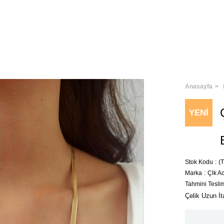
Anasayfa
YENI
ÜRÜN
Stok Kodu
(
Marka
:
Çlk A
Tahmini Tesli
Çelik Uzun İt