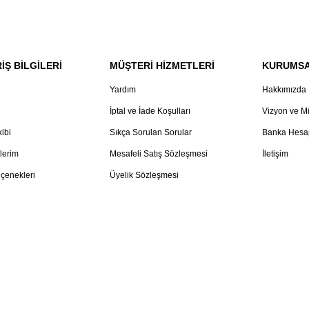
İŞ BİLGİLERİ
MÜŞTERİ HİZMETLERİ
KURUMS
Yardım
Hakkımızda
İptal ve İade Koşulları
Vizyon ve M
kibi
Sıkça Sorulan Sorular
Banka Hesap
lerim
Mesafeli Satış Sözleşmesi
İletişim
çenekleri
Üyelik Sözleşmesi