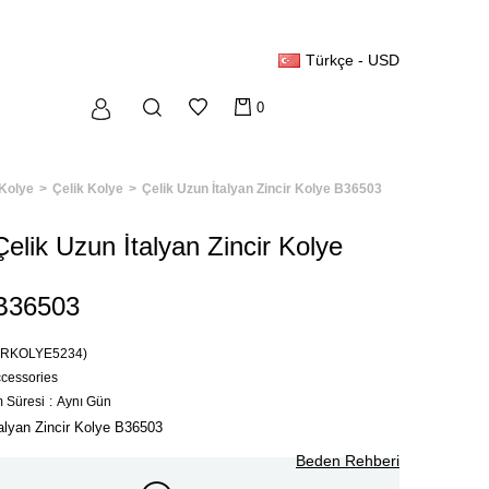
Türkçe - USD
0
Kolye
Çelik Kolye
Çelik Uzun İtalyan Zincir Kolye B36503
Çelik Uzun İtalyan Zincir Kolye
B36503
TRKOLYE5234)
ccessories
m Süresi
:
Aynı Gün
alyan Zincir Kolye B36503
Beden Rehberi