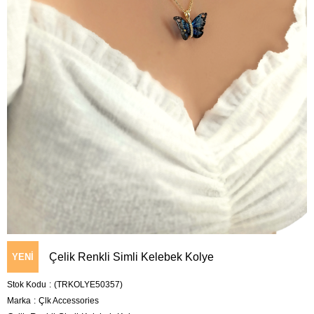
Çelik Renkli Simli Kelebek Kolye
YENI
Stok Kodu
(TRKOLYE50357)
ÜRÜN
Marka
:
Çlk Accessories