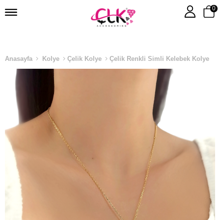
0
Anasayfa
Kolye
Çelik Kolye
Çelik Renkli Simli Kelebek Kolye