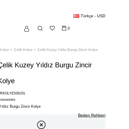
Türkçe - USD
0
Kolye
Çelik Kolye
Çelik Kuzey Yıldız Burgu Zincir Kolye
Çelik Kuzey Yıldız Burgu Zincir
Kolye
TRKOLYE50620)
ccessories
ıldız Burgu Zincir Kolye
Beden Rehberi