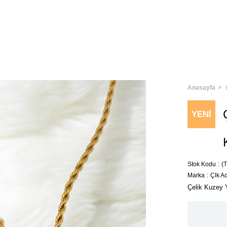
Anasayfa
YENI
ÜRÜN
Stok Kodu
(
Marka
:
Çlk A
Çelik Kuzey Y