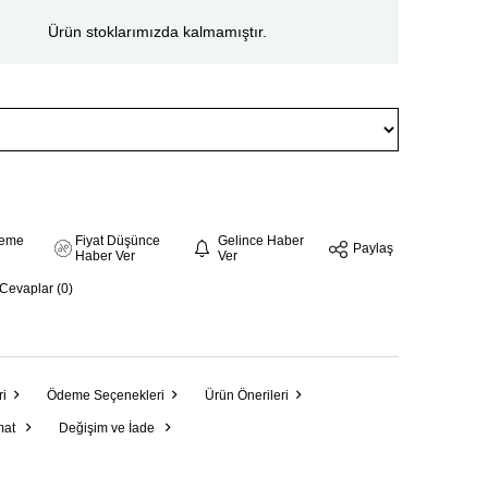
Ürün stoklarımızda kalmamıştır.
steme
Fiyat Düşünce
Gelince Haber
Paylaş
Haber Ver
Ver
 Cevaplar (0)
ri
Ödeme Seçenekleri
Ürün Önerileri
mat
Değişim ve İade