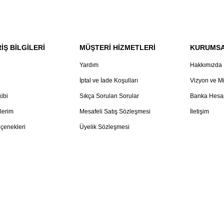
İŞ BİLGİLERİ
MÜŞTERİ HİZMETLERİ
KURUMS
Yardım
Hakkımızda
İptal ve İade Koşulları
Vizyon ve M
kibi
Sıkça Sorulan Sorular
Banka Hesap
lerim
Mesafeli Satış Sözleşmesi
İletişim
çenekleri
Üyelik Sözleşmesi