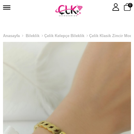
0
Anasayfa
Bileklik
Çelik Kelepçe Bileklik