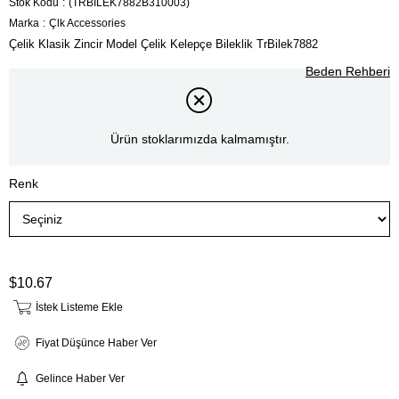
Stok Kodu
(TRBİLEK7882B310003)
Marka
:
Çlk Accessories
Çelik Klasik Zincir Model Çelik Kelepçe Bileklik TrBilek7882
Beden Rehberi
Ürün stoklarımızda kalmamıştır.
Renk
$10.67
İstek Listeme Ekle
Fiyat Düşünce Haber Ver
Gelince Haber Ver