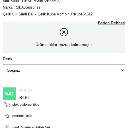
Stok Kodu
(TRKÜPE34512B37503)
Marka
:
Çlk Accessories
Çelik 6 lı Simli Balık Çelik Küpe Kombin TrKüpe34512
Beden Rehberi
Ürün stoklarımızda kalmamıştır.
Renk
$23.47
62
$8.81
İstek Listeme Ekle
İndirimli Ürün
Fiyat Düşünce Haber Ver