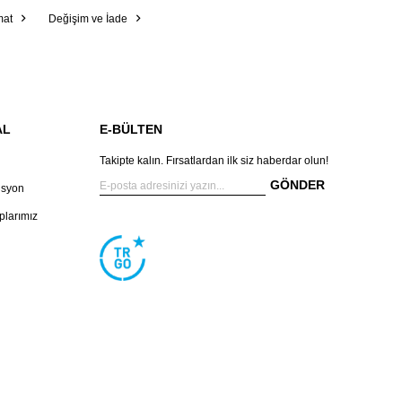
mat
Değişim ve İade
AL
E-BÜLTEN
Takipte kalın. Fırsatlardan ilk siz haberdar olun!
GÖNDER
isyon
larımız