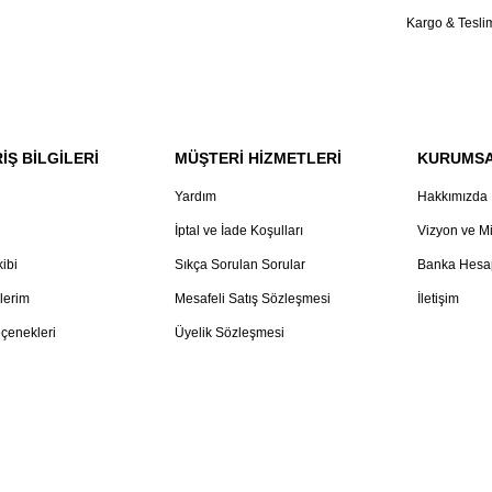
Kargo & Tesli
İŞ BİLGİLERİ
MÜŞTERİ HİZMETLERİ
KURUMS
Yardım
Hakkımızda
İptal ve İade Koşulları
Vizyon ve M
kibi
Sıkça Sorulan Sorular
Banka Hesap
lerim
Mesafeli Satış Sözleşmesi
İletişim
çenekleri
Üyelik Sözleşmesi