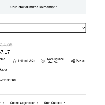
Ürün stoklarımızda kalmamıştır.
$14.05
$7.17
steme
Fiyat Düşünce
İndirimli Ürün
Paylaş
Haber Ver
Haber
 Cevaplar (0)
ri
Ödeme Seçenekleri
Ürün Önerileri