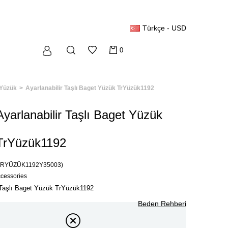
Türkçe - USD
0
Yüzük
Ayarlanabilir Taşlı Baget Yüzük TrYüzük1192
Ayarlanabilir Taşlı Baget Yüzük
TrYüzük1192
TRYÜZÜK1192Y35003)
ccessories
r Taşlı Baget Yüzük TrYüzük1192
Beden Rehberi