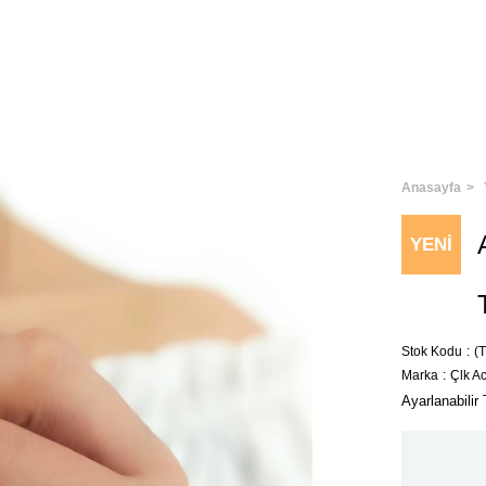
Anasayfa
YENI
ÜRÜN
Stok Kodu
(
Marka
:
Çlk A
Ayarlanabili