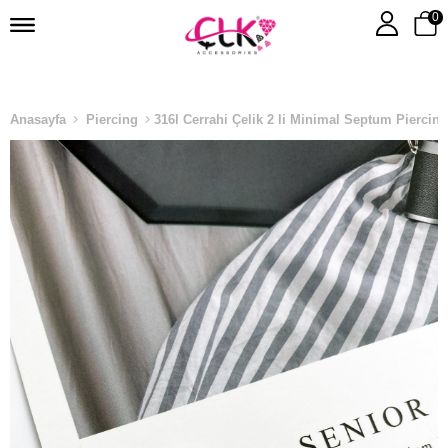
0
Anasayfa
Piercing
316l Cerrahi Çelik 2 li Minimal Septum Piercin