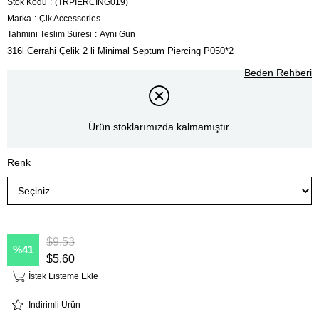
Stok Kodu
(TRPİERCİNG019)
Marka
:
Çlk Accessories
Tahmini Teslim Süresi
:
Aynı Gün
316l Cerrahi Çelik 2 li Minimal Septum Piercing P050*2
Beden Rehberi
Ürün stoklarımızda kalmamıştır.
Renk
$9.53
41
$5.60
İstek Listeme Ekle
İndirimli Ürün