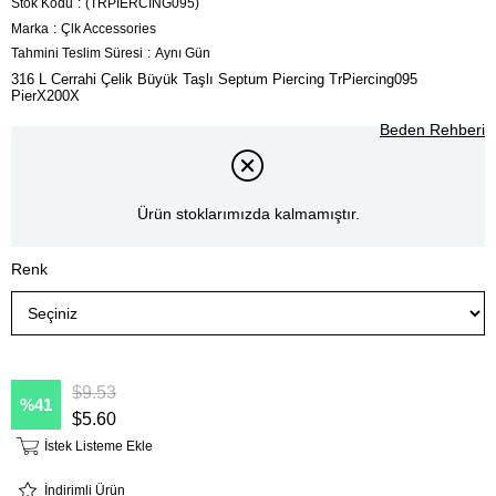
Stok Kodu
(TRPİERCİNG095)
Marka
:
Çlk Accessories
Tahmini Teslim Süresi
:
Aynı Gün
316 L Cerrahi Çelik Büyük Taşlı Septum Piercing TrPiercing095
PierX200X
Beden Rehberi
Ürün stoklarımızda kalmamıştır.
Renk
$9.53
41
$5.60
İstek Listeme Ekle
İndirimli Ürün