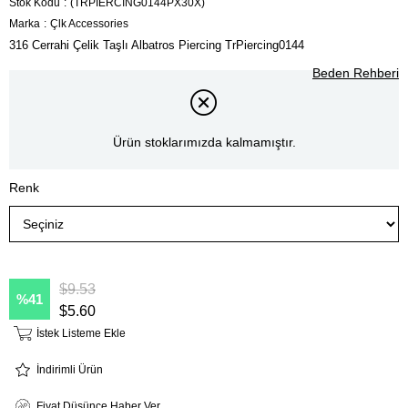
Stok Kodu
(TRPİERCİNG0144PX30X)
Marka
:
Çlk Accessories
316 Cerrahi Çelik Taşlı Albatros Piercing TrPiercing0144
Beden Rehberi
Ürün stoklarımızda kalmamıştır.
Renk
$9.53
41
$5.60
İstek Listeme Ekle
İndirimli Ürün
Fiyat Düşünce Haber Ver