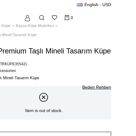
English - USD
0
Küpe
Bayan Küpe Modelleri
ı Mineli Tasarım Küpe
Premium Taşlı Mineli Tasarım Küpe
(TRKÜPE35542)
ccessories
ı Mineli Tasarım Küpe
Beden Rehberi
Item is out of stock.