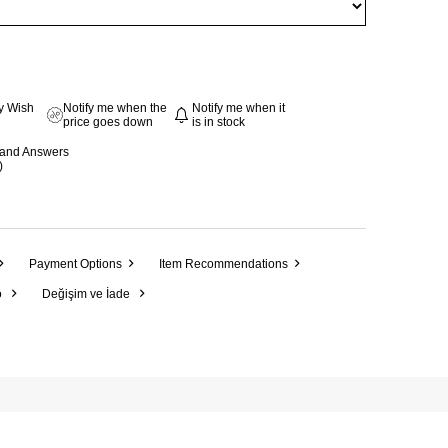
y Wish
Notify me when the
Notify me when it
price goes down
is in stock
 and Answers
)
Payment Options
Item Recommendations
o
Değişim ve İade