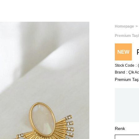
Homepage
Premium Taşl
NEW
Stock Code
ITEM
Brand
:
Çlk A
Premium Taşl
Renk