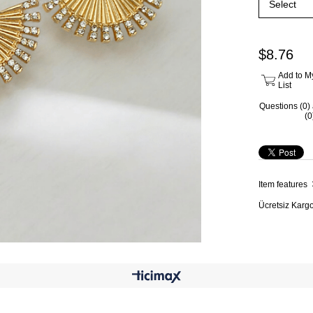
$8.76
Add to M
List
Questions (0)
(0
Item features
Ücretsiz Karg