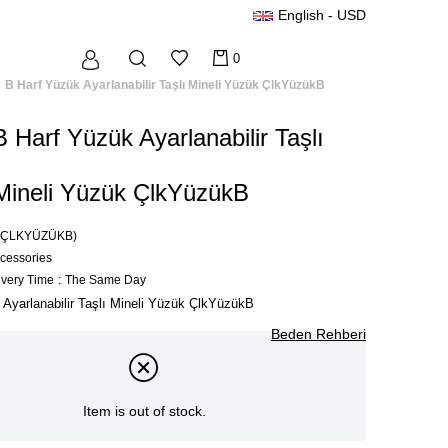
English - USD
0
B Harf Yüzük Ayarlanabilir Taşlı Mineli Yüzük ÇlkYüzükB
B Harf Yüzük Ayarlanabilir Taşlı
Mineli Yüzük ÇlkYüzükB
(ÇLKYÜZÜKB)
ccessories
ivery Time
:
The Same Day
 Ayarlanabilir Taşlı Mineli Yüzük ÇlkYüzükB
Beden Rehberi
Item is out of stock.