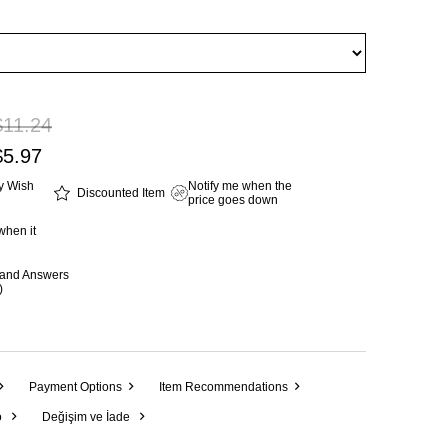
$11.24
$5.97
y Wish
Notify me when the
Discounted Item
price goes down
when it
 and Answers
)
Payment Options
Item Recommendations
o
Değişim ve İade