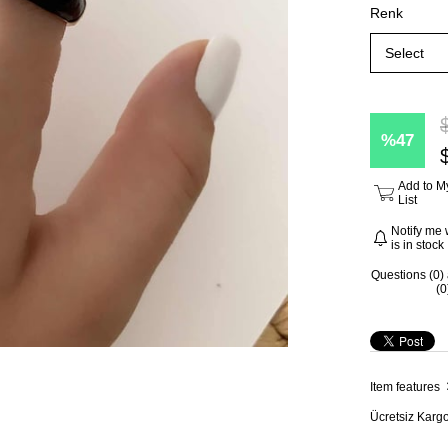
Renk
47
Add to M
List
Notify me 
is in stock
Questions (0)
(0
Item features
Ücretsiz Karg