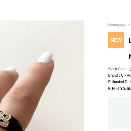
Homepage
NEW
ITEM
Stock Code
Brand
:
Çlk A
Estimated Del
B Harf Yüzük