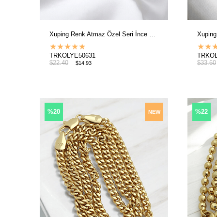
Xuping Renk Atmaz Özel Seri İnce Burgu Kolye
★
★
★
★
★
★
★
TRKOLYE50631
TRKOL
$22.40
$33.60
$14.93
%20
%22
NEW
ITEM