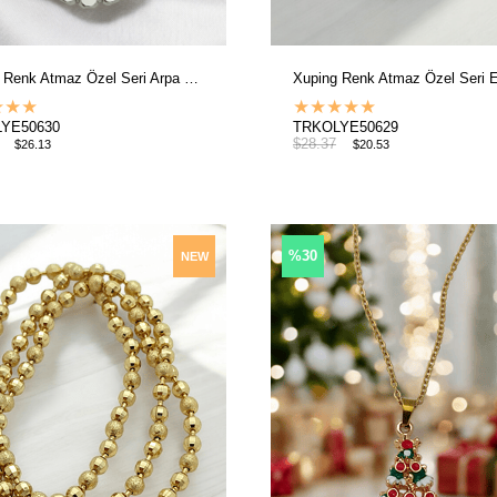
Xuping Renk Atmaz Özel Seri Arpa Zincir Kolye
★
★
★
★
★
★
★
★
YE50630
TRKOLYE50629
$28.37
$26.13
$20.53
%30
NEW
ITEM