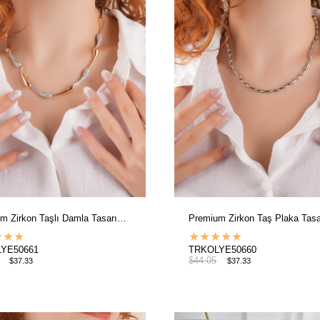
Premium Zirkon Taşlı Damla Tasarım Kolye 50661
★
★
★
★
★
★
★
★
YE50661
TRKOLYE50660
$44.05
$37.33
$37.33