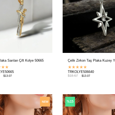
Plaka Sarılan Çift Kolye 50665
★
★
★
★
★
★
★
★
YE50665
TRKOLYE506640
$18.67
$13.07
$13.07
%15
NEW
ITEM