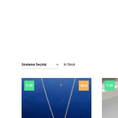
In Stock
%30
%30
NEW
ITEM