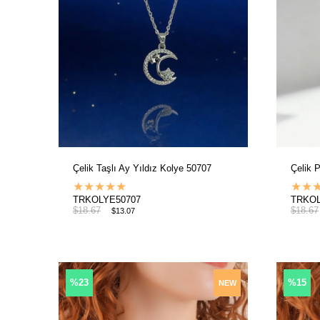
Çelik Taşlı Ay Yıldız Kolye 50707
Çelik 
★
★
★
★
★
★
★
TRKOLYE50707
TRKOL
$18.67
$18.67
$13.07
%23
%15
NEW
ITEM