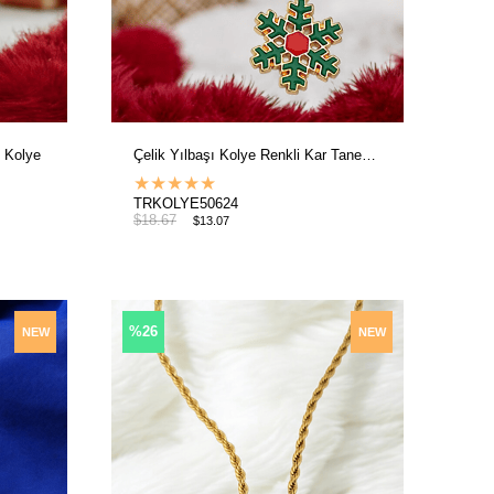
ç Kolye
Çelik Yılbaşı Kolye Renkli Kar Tanesi Kolye
★
★
★
★
★
TRKOLYE50624
$18.67
$13.07
%26
NEW
NEW
ITEM
ITEM