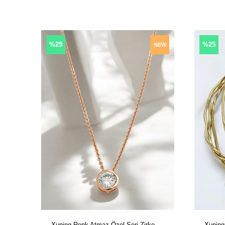
%29
%25
NEW
ITEM
Xuping Renk Atmaz Özel Seri Zirkon Taş Kolye