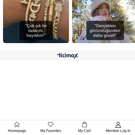
"Çok şık bir
"Gerçekten
tasarım,
göründüğünden
bayıldım!"
daha güzel!"
Homepage
My Favorites
My Cart
Member Log In