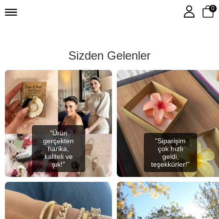
0
Sizden Gelenler
"Ürün
gerçekten
"Siparişim
harika,
çok hızlı
kaliteli ve
geldi,
şık!"
teşekkürler!"